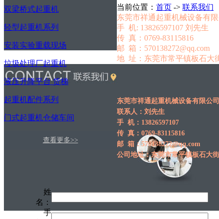
当前位置：
首页
->
联系我们
双梁桥式起重机
东莞市祥通起重机械设备有限
轻型起重机系列
手 机: 13826597107 刘先生
传 真：0769-83115816
安装实验重载现场
邮 箱：
570138272@qq.com
地 址：东莞市常平镇板石大街
垃圾处理厂起重机
液压升降平台 货梯
起重机配件系列
东莞市祥通起重机械设备有限公
联系人：刘先生
门式起重机仓储车间
手 机：13826597107
传 真：0769-83115816
查看更多>>
邮 箱：570138272@qq.com
公司地址：
东莞市常平镇板石大街1
姓
名：
手